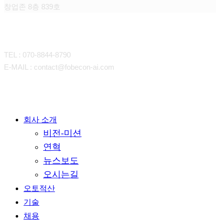
창업존 8층 839호
CONTACT
TEL : 070-8844-8790
E-MAIL : contact@fobecon-ai.com
Close
회사 소개
비전-미션
Menu
연혁
뉴스보도
오시는길
오토적산
기술
채용