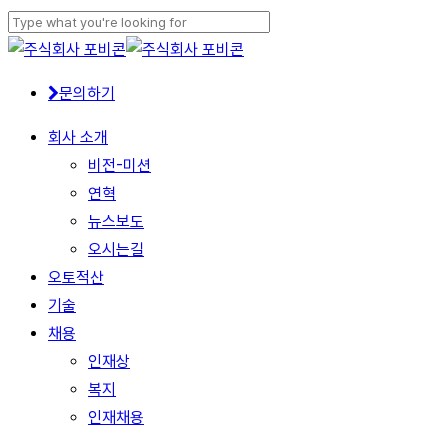
Skip
to
Close
main
Search
문의하기
content
Menu
회사 소개
비전-미션
연혁
뉴스보도
오시는길
오토적산
기술
채용
인재상
복지
인재채용