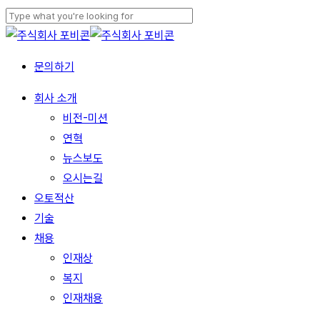
Skip
to
Close
main
Search
문의하기
content
Menu
회사 소개
비전-미션
연혁
뉴스보도
오시는길
오토적산
기술
채용
인재상
복지
인재채용