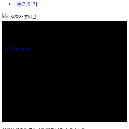
문
의
하
기
제품 제목2
No Comments